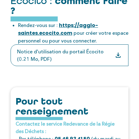
Écocito :
comment faire
?
https://agglo-
Rendez-vous sur :
saintes.ecocito.com
pour créer votre espace
personnel ou pour vous connecter.
Notice d'utilisation du portail Écocito
download
(0.21 Mo, PDF)
Pour tout
renseignement
Contactez le service Redevance de la Régie
des Déchets :
05 46 93 41 50
– Par téléphone :
(du mardi au