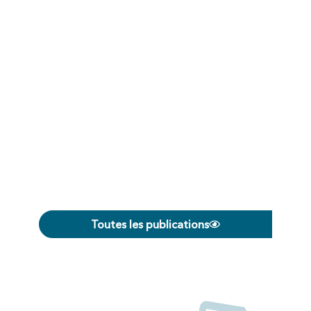
CONSUL
TÉLÉCHA
Toutes les publications