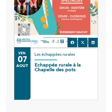
VEN.
VE
Les échappées rurales
07
3
Echappée rurale à la
AOUT
JU
Chapelle des pots
VE
2
AO