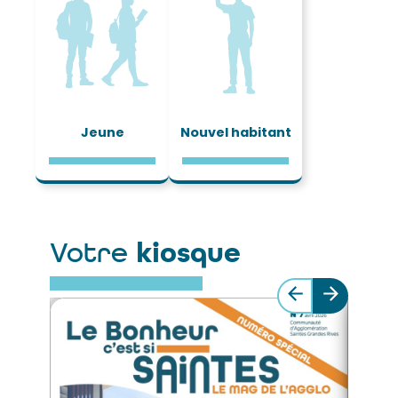
Jeune
Nouvel habitant
Votre
kiosque
M
a
g