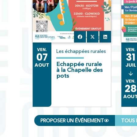
VEN.
VEN.
Les échappées rurales
07
31
Echappée rurale
AOUT
JUIL
à la Chapelle des
pots
VEN.
28
AOU
PROPOSER UN ÉVÉNEMENT
TOUS 