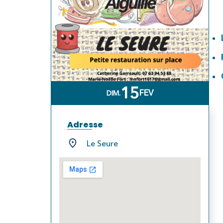
15
FEV
DIM.
Adresse
Le Seure