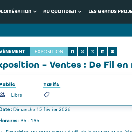
keyboard_arrow_down
keyboard_arrow_down
GLOMÉRATION
AU QUOTIDIEN
LES GRANDS PROJ
VÉNEMENT
EXPOSITION
xposition – Ventes : De Fil en 
Public
Tarifs
Libre
Date :
Dimanche 15 février 2026
Horaires :
9h – 18h
Exposition et ventes autour du fil, de la couture et de l’aig