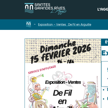
L’AG
-
Exposition – Ventes : De Fil en Aiguille
É
E