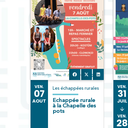
VEN.
VEN.
Les échappées rurales
07
31
Echappée rurale
AOUT
JUIL
à la Chapelle des
pots
VEN.
28