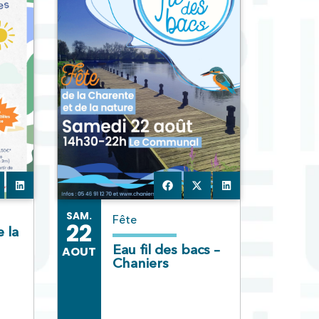
SAM.
Fête
22
 la
Eau fil des bacs –
AOUT
Chaniers