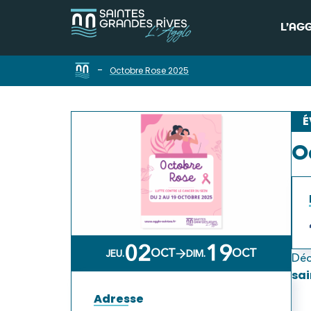
L’AG
-
Octobre Rose 2025
É
O
02
19
OCT
OCT
JEU.
DIM.
Déc
sai
Adresse