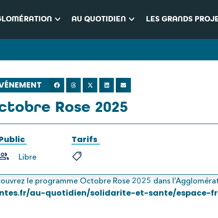
keyboard_arrow_down
keyboard_arrow_down
GLOMÉRATION
AU QUOTIDIEN
LES GRANDS PROJ
VÉNEMENT
ctobre Rose 2025
Public
Tarifs
Libre
ouvrez le programme Octobre Rose 2025 dans l’Agglomératio
ntes.fr/au-quotidien/solidarite-et-sante/espace-f