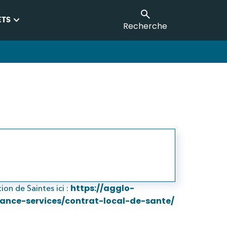
keyboard_arrow_down
ETS
Recherche
https://agglo-
n de Saintes ici :
rance-services/contrat-local-de-sante/