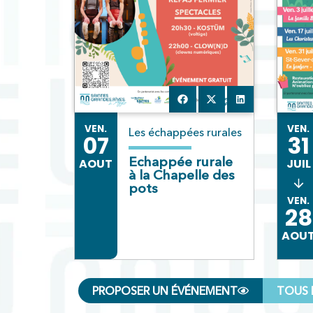
VEN.
VEN.
Les échappées rurales
07
31
Echappée rurale
AOUT
JUIL
à la Chapelle des
pots
VEN.
28
AOU
PROPOSER UN ÉVÉNEMENT
TOUS 