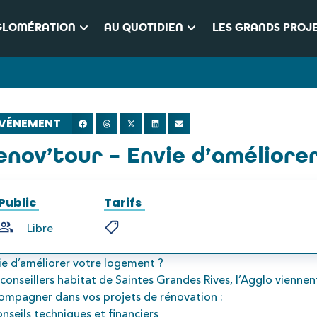
keyboard_arrow_down
keyboard_arrow_down
GLOMÉRATION
AU QUOTIDIEN
LES GRANDS PROJ
VÉNEMENT
enov’tour – Envie d’améliore
Public
Tarifs
Libre
ie d’améliorer votre logement ?
 conseillers habitat de Saintes Grandes Rives, l’Agglo vienne
ompagner dans vos projets de rénovation :
onseils techniques et financiers