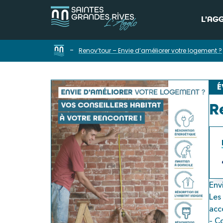
L’AG
-
Renov’tour – Envie d’améliorer votre logement ?
É
R
Env
Les
acc
– C