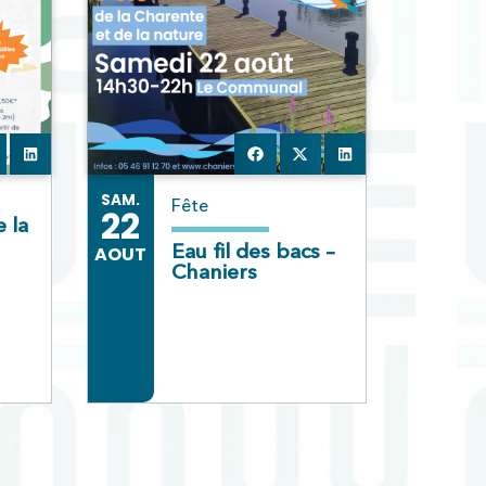
SAM.
Fête
22
 la
Eau fil des bacs –
AOUT
Chaniers