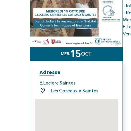
– I
– R
Mer
E.L
Ven
15
OCT
MER.
Adresse
E.Leclerc Saintes
Les Coteaux à Saintes