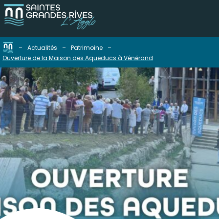
-
-
-
Actualités
Patrimoine
Ouverture de la Maison des Aqueducs à Vénérand