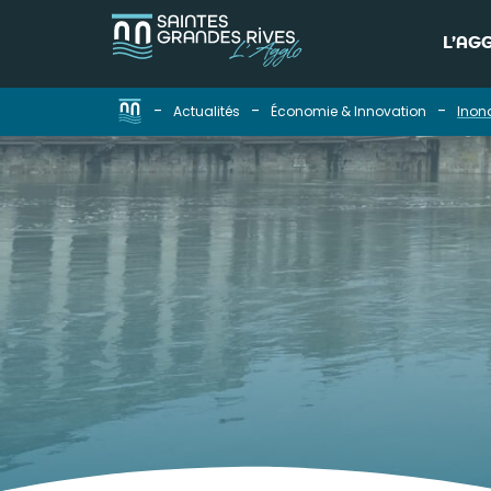
L’AG
-
-
-
Actualités
Économie & Innovation
Inon