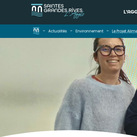
L’AG
-
-
-
Actualités
Environnement
Le Projet Ali