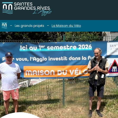
-
-
Les grands projets
La Maison du Vélo