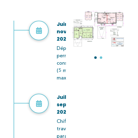
Juin à
novembre
2025
Dépôt du
permis de
construire
(5 mois
maximum)
Juillet à
septembre
2025
Chiffrage des
travaux en
parallèle