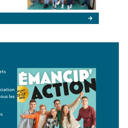
ets
ociation
tous les
es