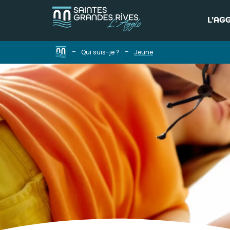
L’AG
-
-
Qui suis-je ?
Jeune