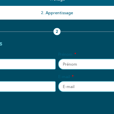
2. Apprentissage
2
s
Prénom
E-mail