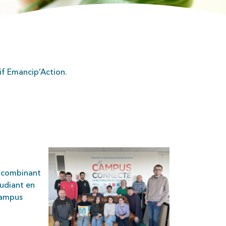
if Emancip’Action.
, combinant
tudiant en
campus