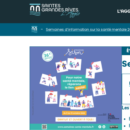
L’AG
-
Semaines d’information sur la santé mentale 
É
S
Les