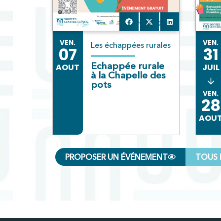
VEN.
VEN.
Les échappées rurales
07
31
Echappée rurale
AOUT
JUIL
à la Chapelle des
pots
VEN.
28
AOU
PROPOSER UN ÉVÉNEMENT
TOUS 