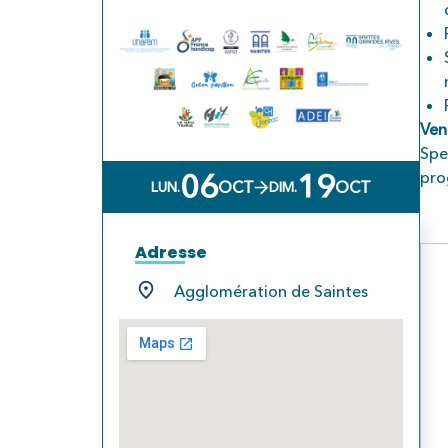
Ven
Spe
06
19
pro
OCT
OCT
LUN.
DIM.
Adresse
Agglomération de Saintes