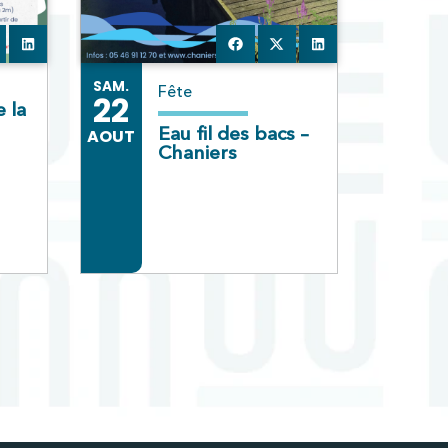
SAM.
Fête
22
 la
Eau fil des bacs –
AOUT
Chaniers