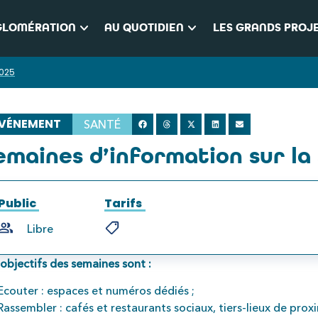
keyboard_arrow_down
keyboard_arrow_down
GLOMÉRATION
AU QUOTIDIEN
LES GRANDS PROJ
2025
VÉNEMENT
SANTÉ
emaines d’information sur la
Public
Tarifs
Libre
 objectifs des semaines sont :
Ecouter : espaces et numéros dédiés ;
Rassembler : cafés et restaurants sociaux, tiers-lieux de prox