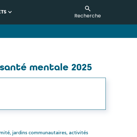
keyboard_arrow_down
ETS
Recherche
 santé mentale 2025
imité, jardins communautaires, activités